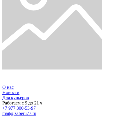
О нас
Новости
Для курьеров
Работаем с 9 до 21 ч
+7 977 300-53-97
mail
@
zaberu77.ru